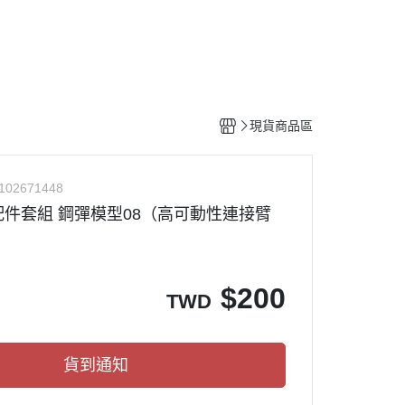
工具
水貼紙
模型專用支架
HOBBY JAPAN 月刊
現貨商品區
102671448
4 配件套組 鋼彈模型08（高可動性連接臂
$
200
TWD
貨到通知