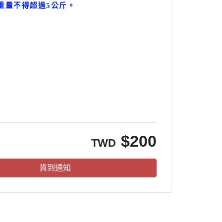
重量不得超過5公斤
。
。
$
200
TWD
貨到通知