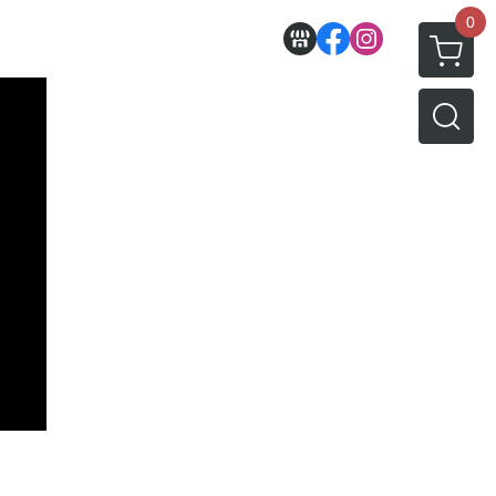
0
收藏
壽屋相關商品
動漫作品區
PVC公仔
景品