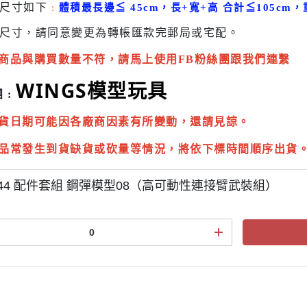
貨尺寸如下
:
體積最長邊
≦
45cm，長+寬+高 合計
≦
105cm，
尺寸，請同意變更為
轉帳匯款完
郵局或
宅配
。
商品與購買數量不符，請馬上使用FB粉絲團跟我們連繫
WINGS模型玩具
 :
貨日期可能因各廠商因素有所變動，還請見諒。
品常發生到貨缺貨或砍量等情況，將依下標時間順序出貨
/144 配件套組 鋼彈模型08（高可動性連接臂武裝組）