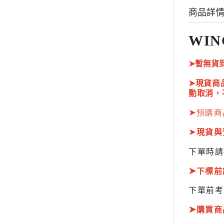
HOBBY JAPAN 月刊
商品詳
WIN
➤暫無貨
➤現貨商
動取消，
➤
預購商
➤
現貨與
下單時請
➤
下標前
下單前考
➤
購買商