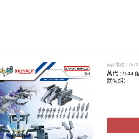
guarts mini
Megahouse
VOLKS 造型村
WCF系列
盒玩、扭蛋
漆料
商品編號：
4573
萬代 1/14
武裝組）