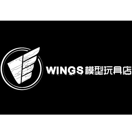
購專區
鋼彈模型
萬代其他類組裝模型
可動收藏/可動公仔
合金可動