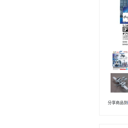
動漫作品區
PVC公仔
景品
GSC 好微笑
摩動核組裝模型
Figuarts ZERO
Figuarts mini
Megahouse
VOLKS 造型村
WCF系列
盒玩、扭蛋
漆料工具
分享商品到
水貼紙
模型專用支架