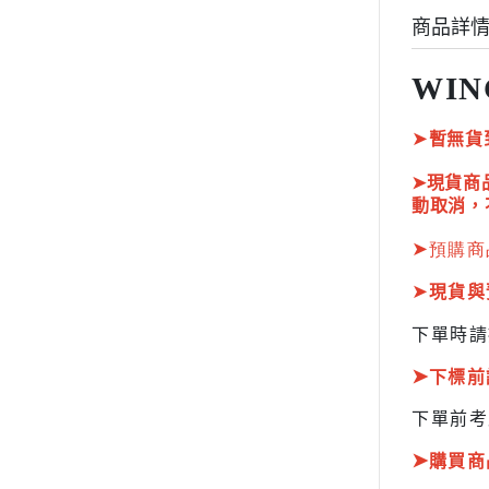
HOBBY JAPAN 月刊
商品詳
WIN
➤
暫無貨
➤現貨商
動取消，
➤
預購商
➤
現貨與
下單時請
➤
下標前
下單前考
➤
購買商