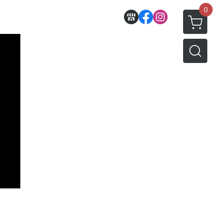
0
收藏
壽屋相關商品
動漫作品區
PVC公仔
景品