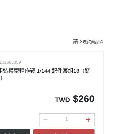
工具
水貼紙
模型專用支架
HOBBY JAPAN 月刊
現貨商品區
102683359
 組裝模型輕作戰 1/144 配件套組18（臂
2）
$
260
TWD