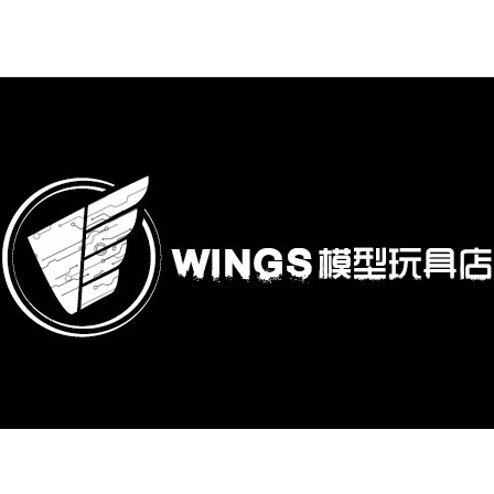
購專區
鋼彈模型
萬代其他類組裝模型
可動收藏/可動公仔
合金可動