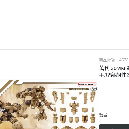
guarts mini
Megahouse
VOLKS 造型村
WCF系列
盒玩、扭蛋
漆料
商品編號：
4573
萬代 30MM
手/腿部組件
數量