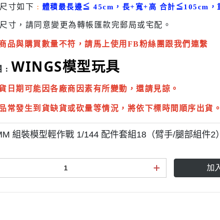
貨尺寸如下
:
體積最長邊
≦
45cm，長+寬+高 合計
≦
105cm，
尺寸，請同意變更為
轉帳匯款完
郵局或
宅配
。
商品與購買數量不符，請馬上使用FB粉絲團跟我們連繫
WINGS模型玩具
 :
貨日期可能因各廠商因素有所變動，還請見諒。
品常發生到貨缺貨或砍量等情況，將依下標時間順序出貨
MM 組裝模型輕作戰 1/144 配件套組18（臂手/腿部組件2
加