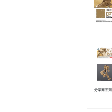
動漫作品區
PVC公仔
景品
GSC 好微笑
摩動核組裝模型
Figuarts ZERO
Figuarts mini
Megahouse
VOLKS 造型村
WCF系列
盒玩、扭蛋
漆料工具
分享商品到
水貼紙
模型專用支架