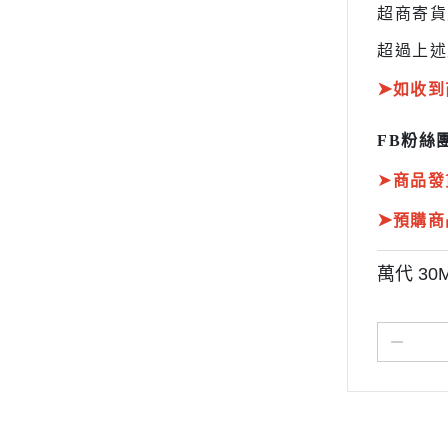
超商寄
超過上述
➤
如收到
FB粉絲團
➤
商品發
➤
預購商
萬代 30