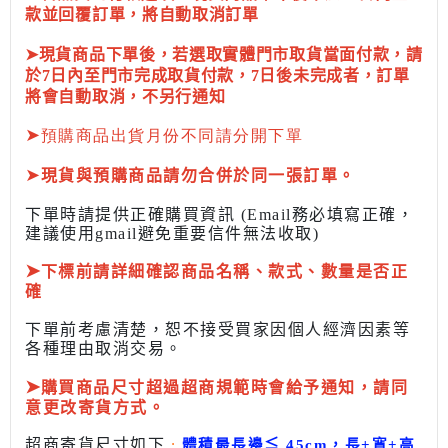
款並回覆訂單，將自動取消訂單
➤現貨商品下單後，若選取實體門市取貨當面付款，請
於7日內至門市完成取貨付款，7日後未完成者，訂單
將會自動取消，不另行通知
➤
預購商品出貨月份不同請分開下單
➤
現貨與預購商品請勿合併於同一張訂單。
下單時請提供正確購買資訊 (Email務必填寫正確，
建議使用gmail避免重要信件無法收取)
➤
下標前
請詳細確認商品名稱、款式、數量是否正
確
下單前考慮清楚，恕不接受買家因個人經濟因素
等
各種理由取消交易。
➤
購買商品尺寸超過超商規範時會給予
通知，請同
意更改寄貨方式。
超商寄貨尺寸如下
:
體積最長邊
≦
45cm，長+寬+高