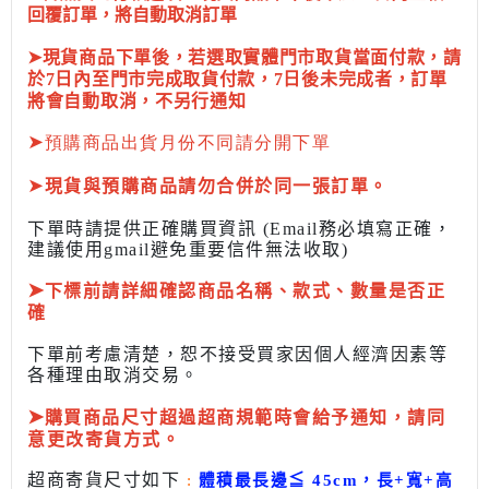
回覆訂單，將自動取消訂單
➤現貨商品下單後，若選取實體門市取貨當面付款，請
於7日內至門市完成取貨付款，7日後未完成者，訂單
將會自動取消，不另行通知
➤
預購商品出貨月份不同請分開下單
➤
現貨與預購商品請勿合併於同一張訂單。
下單時請提供正確購買資訊 (Email務必填寫正確，
建議使用gmail避免重要信件無法收取)
➤
下標前
請詳細確認商品名稱、款式、數量是否正
確
下單前考慮清楚，恕不接受買家因個人經濟因素
等
各種理由取消交易。
➤
購買商品尺寸超過超商規範時會給予
通知，請同
意更改寄貨方式。
超商寄貨尺寸如下
:
體積最長邊
≦
45cm，長+寬+高