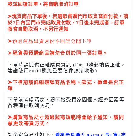
款並回覆訂單，將自動取消訂單
➤現貨商品下單後，若選取實體門市取貨當面付款，請
於7日內至門市完成取貨付款，7日後未完成者，訂單
將會自動取消，不另行通知
➤
預購商品出貨月份不同請分開下單
➤
現貨與預購商品請勿合併於同一張訂單。
下單時請提供正確購買資訊 (Email務必填寫正確，
建議使用gmail避免重要信件無法收取)
➤
下標前
請詳細確認商品名稱、款式、數量是否正
確
下單前考慮清楚，恕不接受買家因個人經濟因素
等
各種理由取消交易。
➤
購買商品尺寸超過超商規範時會給予
通知，請同
意更改寄貨方式。
超商寄貨尺寸如下
:
體積最長邊
≦
45cm，長+寬+高