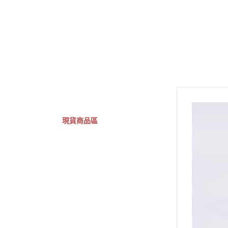
GSC 好微笑
摩動核組裝模型
Figuarts ZERO
Fi
關於
首頁
全部商品
現貨商品區
特價專區
預購專區
鋼彈模型
萬代其他類組裝模型
可動收藏/可動公仔
合金可動收藏
壽屋相關商品