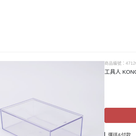
guarts mini
Megahouse
VOLKS 造型村
WCF系列
盒玩、扭蛋
漆料
商品編號：
4712
工具人 KON
運送&付款