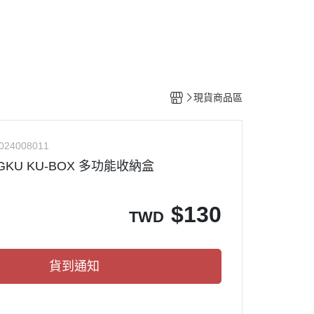
工具
水貼紙
模型專用支架
HOBBY JAPAN 月刊
現貨商品區
024008011
GKU KU-BOX 多功能收納盒
$
130
TWD
貨到通知