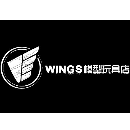
購專區
鋼彈模型
萬代其他類組裝模型
可動收藏/可動公仔
合金可動