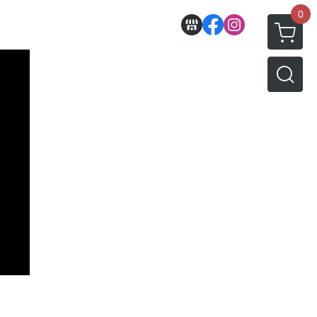
0
收藏
壽屋相關商品
動漫作品區
PVC公仔
景品