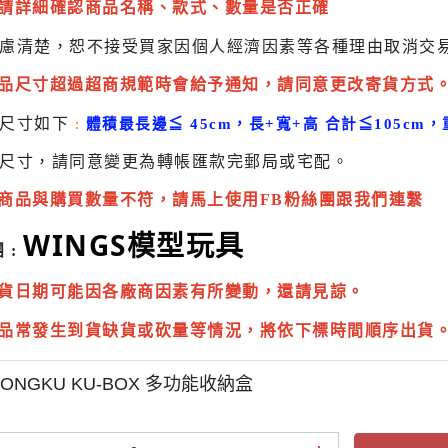
請詳細確認商品名稱、款式、數量是否正確
慮清楚，恕不接受買家因個人經濟因素
等各種理由取消交
品尺寸超過超商規範時會給予
通知，請同意更改寄貨方式
貨尺寸如下
:
體積最長邊
≦
45cm，長+寬+高 合計
≦
105cm，
尺寸，請同意變更為
轉帳匯款完
郵局或
宅配
。
商品與購買數量不符，請馬上使用FB粉絲團跟我們連繫
WINGS模型玩具
 :
貨日期可能因各廠商因素有所變動，還請見諒。
品常發生到貨缺貨或砍量等情況，將依下標時間順序出貨
ONGKU KU-BOX 多功能收納盒