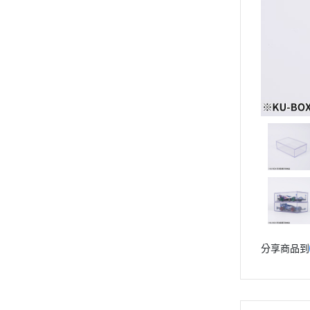
動漫作品區
PVC公仔
景品
GSC 好微笑
摩動核組裝模型
Figuarts ZERO
Figuarts mini
Megahouse
VOLKS 造型村
WCF系列
盒玩、扭蛋
漆料工具
分享商品到
水貼紙
模型專用支架