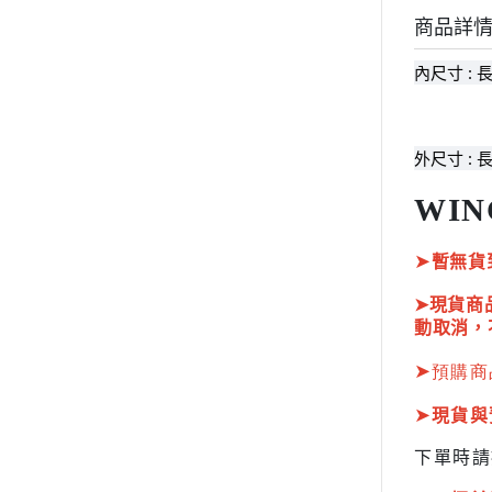
HOBBY JAPAN 月刊
商品詳
內尺寸 : 長
外尺寸 : 長
WIN
➤
暫無貨
➤現貨商
動取消，
➤
預購商
➤
現貨與
下單時請