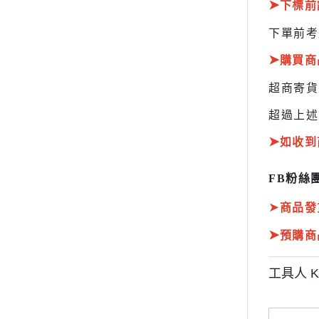
➤
下標前
下單前考
➤
購買商
超商寄
超過上述
➤
如收到
FB粉絲團
➤
商品發
➤
預購商
工具人 K