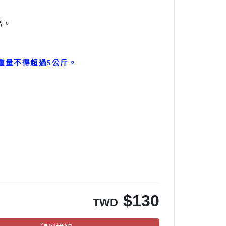
易。
。
重量不得超過5公斤
。
。
$
130
TWD