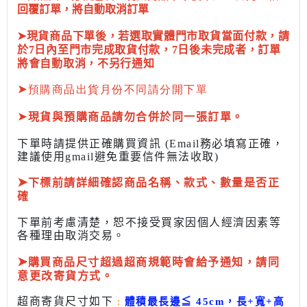
回覆訂單，將自動取消訂單
➤現貨商品下單後，若選取實體門市取貨當面付款，請
於7日內至門市完成取貨付款，7日後未完成者，訂單
將會自動取消，不另行通知
➤
預購商品出貨月份不同請分開下單
➤
現貨與預購商品請勿合併於同一張訂單。
下單時請提供正確購買資訊 (Email務必填寫正確，
建議使用gmail避免重要信件無法收取)
➤
下標前
請詳細確認商品名稱、款式、數量是否正
確
下單前考慮清楚，恕不接受買家因個人經濟因素
等
各種理由取消交易。
➤
購買商品尺寸超過超商規範時會給予
通知，請同
意更改寄貨方式。
超商寄貨尺寸如下
:
體積最長邊
≦
45cm，長+寬+高