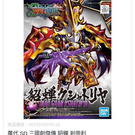
商品編號：
4573102576118
萬代 SD 三國創傑傳 貂蟬 剎帝利