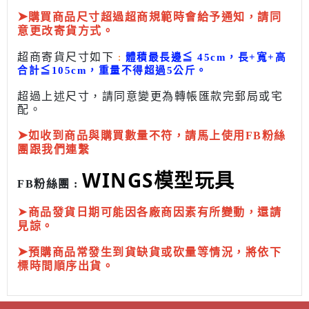
➤
購買商品尺寸超過超商規範時會給予
通知，請同
意更改寄貨方式。
超商寄貨尺寸如下
:
體積最長邊
≦
45cm，長+寬+高
合計
≦
105cm，
重量不得超過5公斤
。
超過上述尺寸，請同意變更為
轉帳匯款完
郵局或
宅
配
。
➤
如收到商品與購買數量不符，請馬上使用FB粉絲
團跟我們連繫
WINGS模型玩具
FB粉絲團 :
➤
商品發貨日期可能因各廠商因素有所變動，還請
見諒。
➤
預購商品常發生到貨缺貨或砍量等情況，將依下
標時間順序出貨。