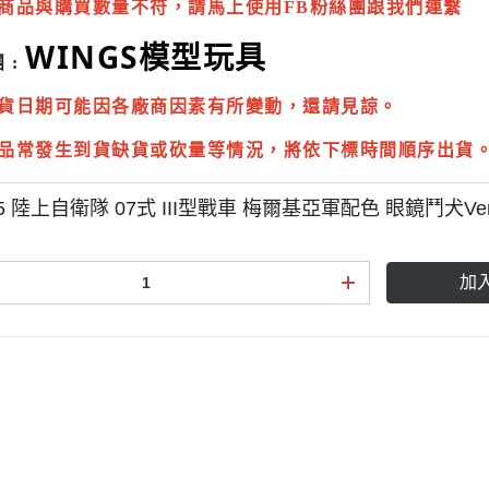
商品與購買數量不符，請馬上使用FB粉絲團跟我們連繫
WINGS模型玩具
 :
貨日期可能因各廠商因素有所變動，還請見諒。
品常發生到貨缺貨或砍量等情況，將依下標時間順序出貨
35 陸上自衛隊 07式 III型戰車 梅爾基亞軍配色 眼鏡鬥犬Ver
加
點規則