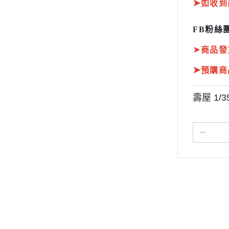
➤
如收到
FB粉絲團
➤
商品發
➤
預購商
壽屋 1/
關於
全部商品
付款方式說明
現金積