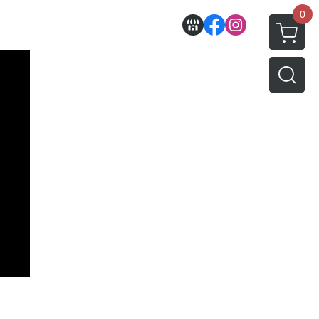
0
收藏
壽屋相關商品
動漫作品區
PVC公仔
景品