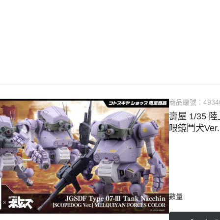
guarts mini
Megahouse
VOLKS 造型村
WCF系列
盒玩、扭蛋
漆料
商品編號：
4934
壽屋 1/35
眼鏡鬥犬Ver.
數量