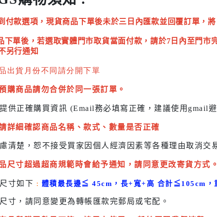
到付款選項，現貨商品下單後未於三日內匯款並回覆訂單，將
品下單後，若選取實體門市取貨當面付款，請於7日內至門市
不另行通知
品出貨月份不同請分開下單
預購商品請勿合併於同一張訂單。
提供正確購買資訊 (Email務必填寫正確，建議使用gmai
請詳細確認商品名稱、款式、數量是否正確
慮清楚，恕不接受買家因個人經濟因素
等各種理由取消交
品尺寸超過超商規範時會給予
通知，請同意更改寄貨方式
貨尺寸如下
:
體積最長邊
≦
45cm，長+寬+高 合計
≦
105cm，
尺寸，請同意變更為
轉帳匯款完
郵局或
宅配
。