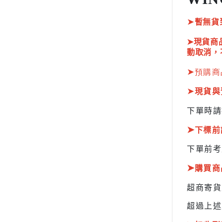
HOBBY JAPAN 月刊
➤
暫無貨
➤現貨商
動取消，
➤
預購商
➤
現貨與
下單時請
➤
下標前
下單前考
➤
購買商
超商寄
超過上述