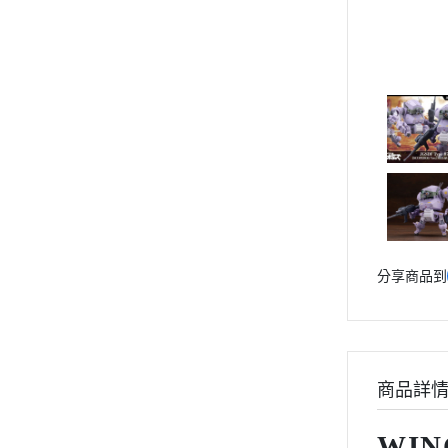
動漫作品區
PVC公仔
景品
GSC 好微笑
摩動核組裝模型
Figuarts ZERO
Figuarts mini
Megahouse
VOLKS 造型村
分享商品到
WCF系列
盒玩、扭蛋
漆料工具
商品詳
水貼紙
模型專用支架
WIN