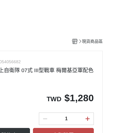
工具
水貼紙
模型專用支架
HOBBY JAPAN 月刊
現貨商品區
054056682
 陸上自衛隊 07式 III型戰車 梅爾基亞軍配色
$
1,280
TWD