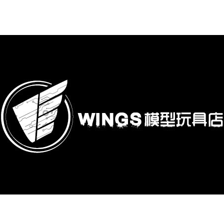
購專區
鋼彈模型
萬代其他類組裝模型
可動收藏/可動公仔
合金可動