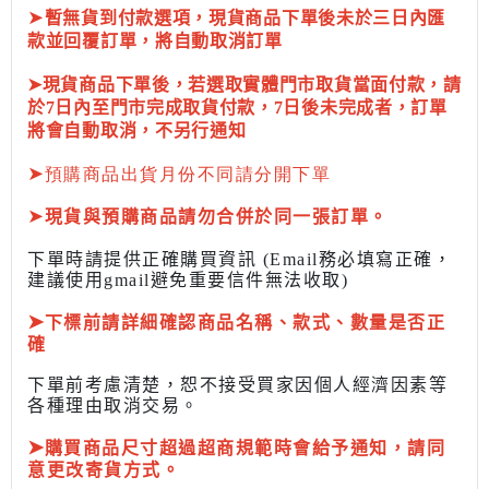
➤
暫無貨到付款選項，現貨商品下單後未於三日內匯
款並回覆訂單，將自動取消訂單
➤現貨商品下單後，若選取實體門市取貨當面付款，請
於7日內至門市完成取貨付款，7日後未完成者，訂單
將會自動取消，不另行通知
➤
預購商品出貨月份不同請分開下單
➤
現貨與預購商品請勿合併於同一張訂單。
下單時請提供正確購買資訊 (Email務必填寫正確，
建議使用gmail避免重要信件無法收取)
➤
下標前
請詳細確認商品名稱、款式、數量是否正
確
下單前考慮清楚，恕不接受買家因個人經濟因素
等
各種理由取消交易。
➤
購買商品尺寸超過超商規範時會給予
通知，請同
意更改寄貨方式。