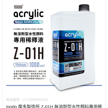
商品編號：
4713095064241
modo 摩多製造所 Z-01H 無溶劑型水性顏料專用稀