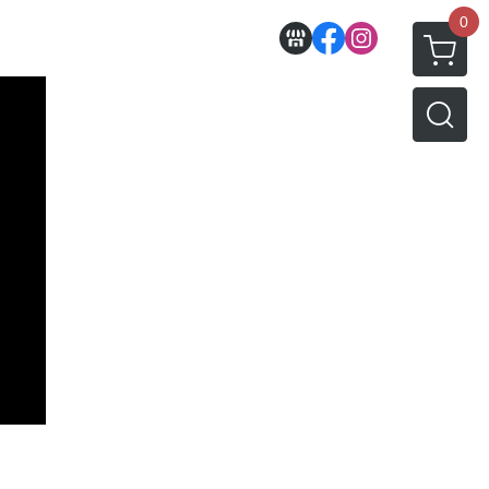
0
收藏
壽屋相關商品
動漫作品區
PVC公仔
景品