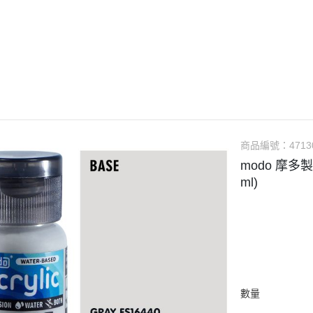
guarts mini
Megahouse
VOLKS 造型村
WCF系列
盒玩、扭蛋
漆料
商品編號：
4713
modo 摩多製
ml)
數量