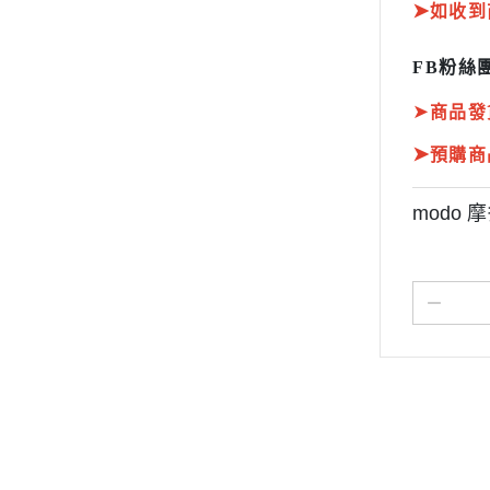
➤
如收到
FB粉絲團
➤
商品發
➤
預購商
modo 摩
關於
全部商品
付款方式說明
現金積