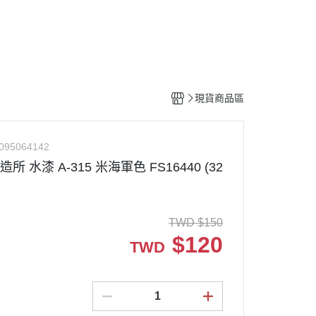
工具
水貼紙
模型專用支架
HOBBY JAPAN 月刊
現貨商品區
095064142
造所 水漆 A-315 米海軍色 FS16440 (32
TWD
$
150
$
120
TWD