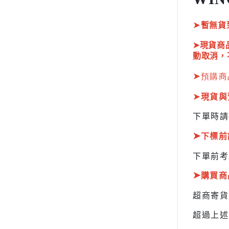
HOBBY JAPAN 月刊
➤
暫無貨
➤現貨商
動取消，
➤
預購商
➤
現貨與
下單時請
➤
下標前
下單前考
➤
購買商
超商寄
超過上述