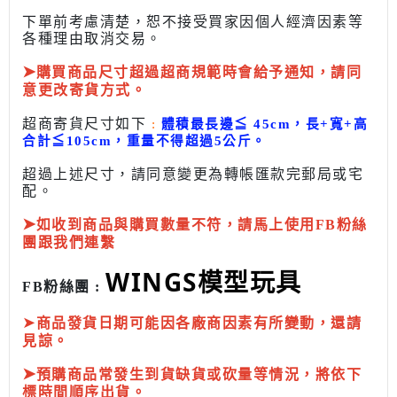
下單前考慮清楚，恕不接受買家因個人經濟因素
等
各種理由取消交易。
➤
購買商品尺寸超過超商規範時會給予
通知，請同
意更改寄貨方式。
超商寄貨尺寸如下
:
體積最長邊
≦
45cm，長+寬+高
合計
≦
105cm，
重量不得超過5公斤
。
超過上述尺寸，請同意變更為
轉帳匯款完
郵局或
宅
配
。
➤
如收到商品與購買數量不符，請馬上使用FB粉絲
團跟我們連繫
WINGS模型玩具
FB粉絲團 :
➤
商品發貨日期可能因各廠商因素有所變動，還請
見諒。
➤
預購商品常發生到貨缺貨或砍量等情況，將依下
標時間順序出貨。