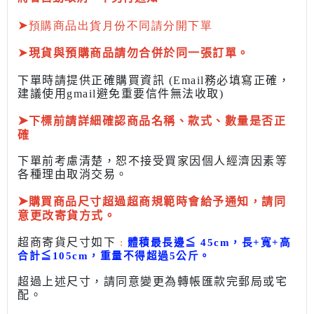
➤
預購商品出貨月份不同請分開下單
➤
現貨與預購商品請勿合併於同一張訂單。
下單時請提供正確購買資訊 (Email務必填寫正確，
建議使用gmail避免重要信件無法收取)
➤
下標前
請詳細確認商品名稱、款式、數量是否正
確
下單前考慮清楚，恕不接受買家因個人經濟因素
等
各種理由取消交易。
➤
購買商品尺寸超過超商規範時會給予
通知，請同
意更改寄貨方式。
超商寄貨尺寸如下
:
體積最長邊
≦
45cm，長+寬+高
合計
≦
105cm，
重量不得超過5公斤
。
超過上述尺寸，請同意變更為
轉帳匯款完
郵局或
宅
配
。