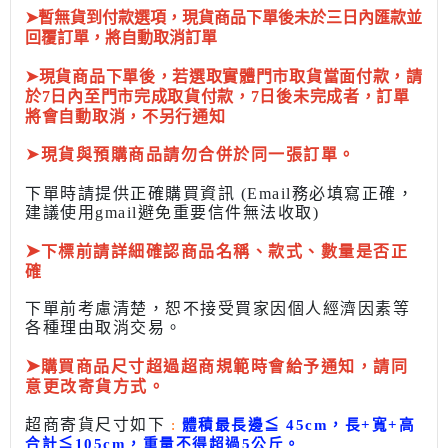
➤暫無貨到付款選項，現貨商品下單後未於三日內匯款並
回覆訂單，將自動取消訂單
➤現貨商品下單後，若選取實體門市取貨當面付款，請
於7日內至門市完成取貨付款，7日後未完成者，訂單
將會自動取消，不另行通知
➤
現貨與預購商品請勿合併於同一張訂單。
下單時請提供正確購買資訊 (Email務必填寫正確，
建議使用gmail避免重要信件無法收取)
➤
下標前
請詳細確認商品名稱、款式、數量是否正
確
下單前考慮清楚，恕不接受買家因個人經濟因素
等
各種理由取消交易。
➤
購買商品尺寸超過超商規範時會給予
通知，請同
意更改寄貨方式。
超商寄貨尺寸如下
:
體積最長邊
≦
45cm，長+寬+高
合計
≦
105cm，
重量不得超過5公斤
。