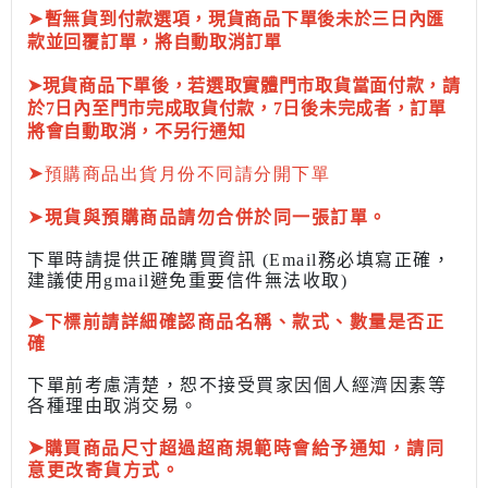
➤
暫無貨到付款選項，現貨商品下單後未於三日內匯
款並回覆訂單，將自動取消訂單
➤現貨商品下單後，若選取實體門市取貨當面付款，請
於7日內至門市完成取貨付款，7日後未完成者，訂單
將會自動取消，不另行通知
➤
預購商品出貨月份不同請分開下單
➤
現貨與預購商品請勿合併於同一張訂單。
下單時請提供正確購買資訊 (Email務必填寫正確，
建議使用gmail避免重要信件無法收取)
➤
下標前
請詳細確認商品名稱、款式、數量是否正
確
下單前考慮清楚，恕不接受買家因個人經濟因素
等
各種理由取消交易。
➤
購買商品尺寸超過超商規範時會給予
通知，請同
意更改寄貨方式。