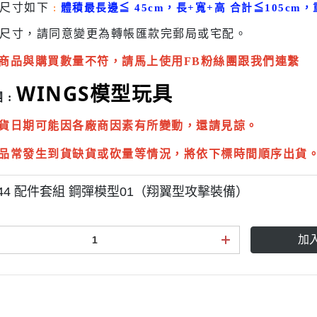
貨尺寸如下
:
體積最長邊
≦
45cm，長+寬+高 合計
≦
105cm，
尺寸，請同意變更為
轉帳匯款完
郵局或
宅配
。
商品與購買數量不符，請馬上使用FB粉絲團跟我們連繫
WINGS模型玩具
 :
貨日期可能因各廠商因素有所變動，還請見諒。
品常發生到貨缺貨或砍量等情況，將依下標時間順序出貨
/144 配件套組 鋼彈模型01（翔翼型攻擊裝備）
加