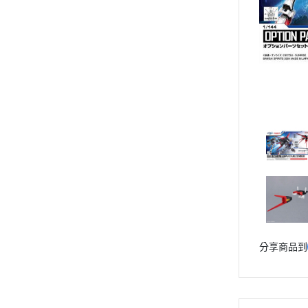
動漫作品區
PVC公仔
景品
GSC 好微笑
摩動核組裝模型
Figuarts ZERO
Figuarts mini
Megahouse
VOLKS 造型村
WCF系列
盒玩、扭蛋
漆料工具
分享商品到
水貼紙
模型專用支架