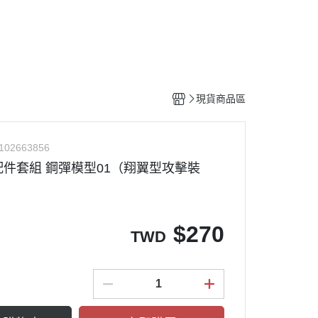
工具
水貼紙
模型專用支架
HOBBY JAPAN 月刊
現貨商品區
102663856
4 配件套組 鋼彈模型01（翔翼型攻擊裝
$
270
TWD