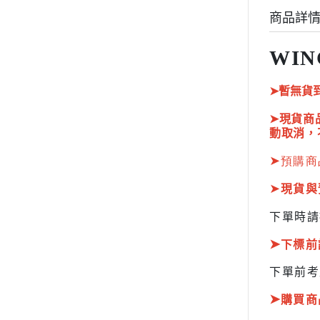
HOBBY JAPAN 月刊
商品詳
WIN
➤暫無貨
➤現貨商
動取消，
➤
預購商
➤
現貨與
下單時請
➤
下標前
下單前考
➤
購買商