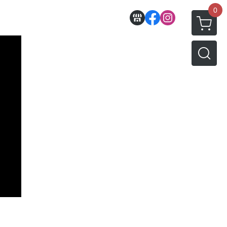
0
收藏
壽屋相關商品
動漫作品區
PVC公仔
景品