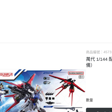
guarts mini
Megahouse
VOLKS 造型村
WCF系列
盒玩、扭蛋
漆料
商品編號：
4573
萬代 1/14
備）
數量