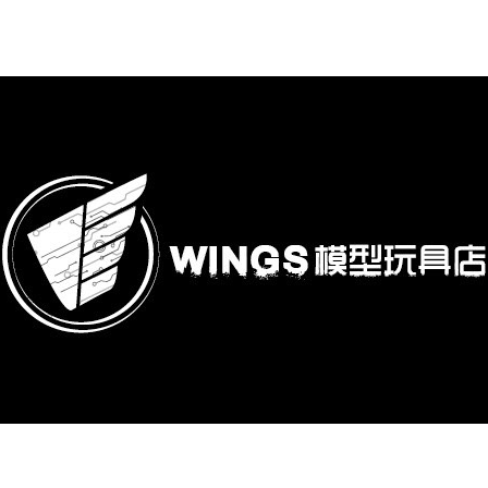
購專區
鋼彈模型
萬代其他類組裝模型
可動收藏/可動公仔
合金可動