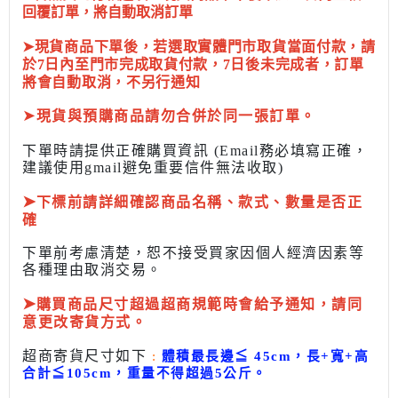
回覆訂單，將自動取消訂單
➤現貨商品下單後，若選取實體門市取貨當面付款，請
於7日內至門市完成取貨付款，7日後未完成者，訂單
將會自動取消，不另行通知
➤
現貨與預購商品請勿合併於同一張訂單。
下單時請提供正確購買資訊 (Email務必填寫正確，
建議使用gmail避免重要信件無法收取)
➤
下標前
請詳細確認商品名稱、款式、數量是否正
確
下單前考慮清楚，恕不接受買家因個人經濟因素
等
各種理由取消交易。
➤
購買商品尺寸超過超商規範時會給予
通知，請同
意更改寄貨方式。
超商寄貨尺寸如下
:
體積最長邊
≦
45cm，長+寬+高
合計
≦
105cm，
重量不得超過5公斤
。