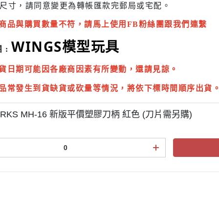
尺寸，請同意變更為
轉帳匯款完
郵局或
宅配
。
商品與購買數量不符，請馬上使用FB粉絲團跟我們連繫
WINGS模型玩具
 :
貨日期可能因各廠商因素有所變動，還請見諒。
品常發生到貨缺貨或砍量等情況，將依下標時間順序出貨
RKS MH-16 新版平價塑膠刀柄 紅色 (刀片需另購)