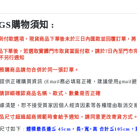
情
GS購物須知 :
到付款選項，現貨商品下單後未於三日內匯款並回覆訂單，將
品下單後，若選取實體門市取貨當面付款，請於7日內至門市
不另行通知
預購商品請勿合併於同一張訂單。
提供正確購買資訊 (Email務必填寫正確，建議使用gmai
請詳細確認商品名稱、款式、數量是否正確
慮清楚，恕不接受買家因個人經濟因素
等各種理由取消交
品尺寸超過超商規範時會給予
通知，請同意更改寄貨方式
貨尺寸如下
:
體積最長邊
≦
45cm，長+寬+高 合計
≦
105cm，