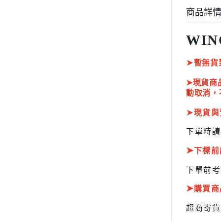
HOBBY JAPAN 月刊
商品詳
WIN
➤
暫無貨
➤現貨商
動取消，
➤
現貨與
下單時請
➤
下標前
下單前考
➤
購買商
超商寄