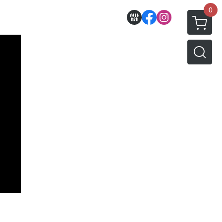
0
收藏
壽屋相關商品
動漫作品區
PVC公仔
景品