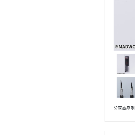
動漫作品區
PVC公仔
景品
GSC 好微笑
摩動核組裝模型
Figuarts ZERO
Figuarts mini
Megahouse
VOLKS 造型村
WCF系列
盒玩、扭蛋
漆料工具
分享商品到
水貼紙
模型專用支架