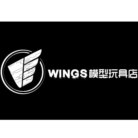
購專區
鋼彈模型
萬代其他類組裝模型
可動收藏/可動公仔
合金可動