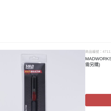
guarts mini
Megahouse
VOLKS 造型村
WCF系列
盒玩、扭蛋
漆料
商品編號：
4711
MADWORK
需另購)