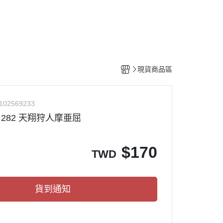
工具
水貼紙
模型專用支架
HOBBY JAPAN 月刊
現貨商品區
102569233
 282 天翔狩人摩亜屈
$
170
TWD
貨到通知