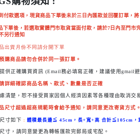
GS購物須知 :
到付款選項，現貨商品下單後未於三日內匯款並回覆訂單，將
品下單後，若選取實體門市取貨當面付款，請於7日內至門市
不另行通知
品出貨月份不同請分開下單
預購商品請勿合併於同一張訂單。
提供正確購買資訊 (Email務必填寫正確，建議使用gmai
請詳細確認商品名稱、款式、數量是否正確
慮清楚，恕不接受買家因個人經濟因素
等各種理由取消交
品尺寸超過超商規範時會給予
通知，請同意更改寄貨方式
貨尺寸如下
:
體積最長邊
≦
45cm，長+寬+高 合計
≦
105cm，
尺寸，請同意變更為
轉帳匯款完
郵局或
宅配
。