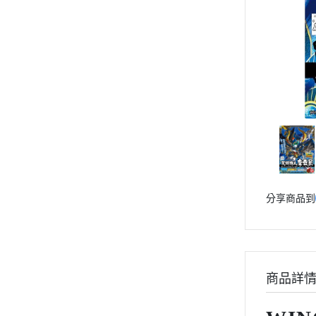
動漫作品區
PVC公仔
景品
GSC 好微笑
摩動核組裝模型
Figuarts ZERO
Figuarts mini
Megahouse
VOLKS 造型村
分享商品到
WCF系列
盒玩、扭蛋
漆料工具
水貼紙
商品詳
模型專用支架