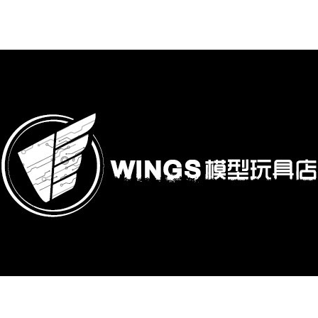
購專區
鋼彈模型
萬代其他類組裝模型
可動收藏/可動公仔
合金可動