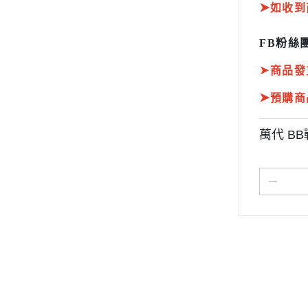
➤
如收到
FB粉絲團
➤
商品發
➤
預購商
萬代 BB
關於
全部商品
付款方式說明
現金積