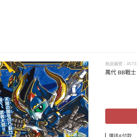
guarts mini
Megahouse
VOLKS 造型村
WCF系列
盒玩、扭蛋
漆料
商品編號：
4573
萬代 BB戰士
運送&付款