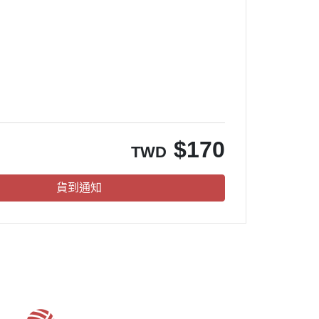
。
$
170
TWD
貨到通知