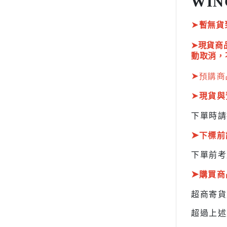
WIN
HOBBY JAPAN 月刊
➤
暫無貨
➤現貨商
動取消，
➤
預購商
➤
現貨與
下單時請
➤
下標前
下單前考
➤
購買商
超商寄
超過上述