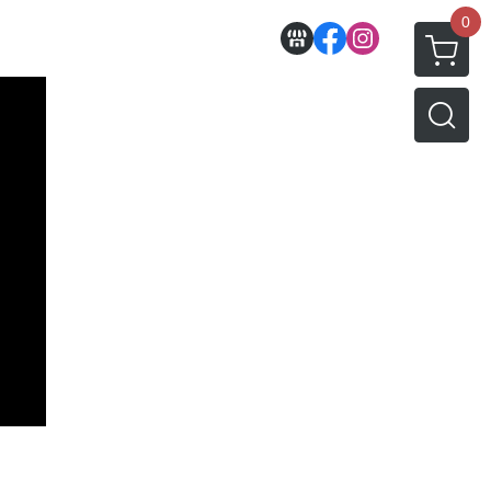
0
收藏
壽屋相關商品
動漫作品區
PVC公仔
景品