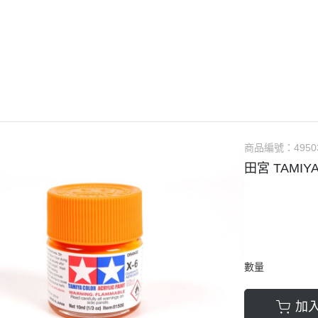
guarts mini
Megahouse
VOLKS 造型村
WCF系列
盒玩、扭蛋
漆料
商品編號：
4950
田宮 TAMIY
數量
加