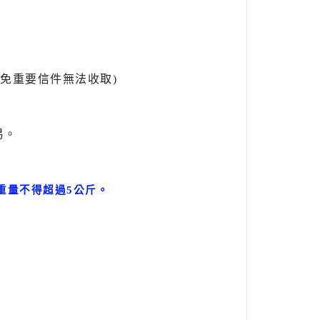
l避免重要信件無法收取)
易。
。
重量不得超過5公斤
。