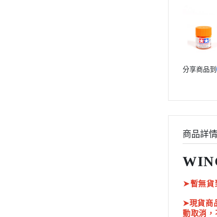
動漫作品區
PVC公仔
景品
GSC 好微笑
分享商品到
摩動核組裝模型
Figuarts ZERO
Figuarts mini
Megahouse
VOLKS 造型村
商品詳
WCF系列
WIN
盒玩、扭蛋
漆料工具
➤
暫無貨
水貼紙
➤現貨商
模型專用支架
動取消，