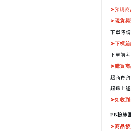
HOBBY JAPAN 月刊
➤
預購商
➤
現貨與
下單時請
➤
下標前
下單前考
➤
購買商
超商寄
超過上述
➤
如收到
FB粉絲團
➤
商品發