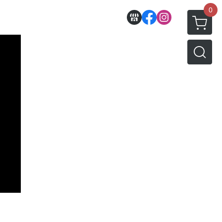
0
收藏
壽屋相關商品
動漫作品區
PVC公仔
景品