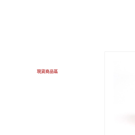
GSC 好微笑
摩動核組裝模型
Figuarts ZERO
Fi
關於
首頁
全部商品
現貨商品區
特價專區
預購專區
鋼彈模型
萬代其他類組裝模型
可動收藏/可動公仔
合金可動收藏
壽屋相關商品