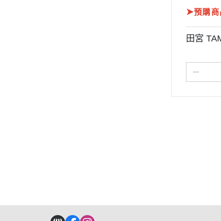
➤
預購商
田宮 TA
關於
全部商品
付款方式說明
現金積
聯絡我們
訂單查詢
寄送方式說明
隱私
部落格
訂單相關說明
售後服務說明