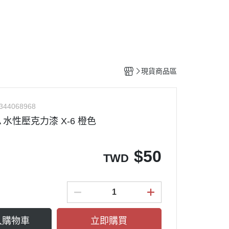
工具
水貼紙
模型專用支架
HOBBY JAPAN 月刊
現貨商品區
344068968
A 水性壓克力漆 X-6 橙色
$
50
TWD
入購物車
立即購買