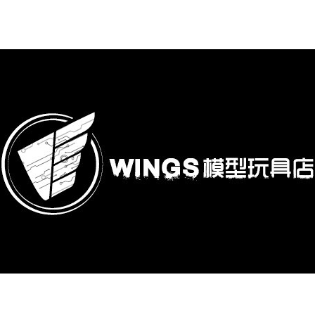
購專區
鋼彈模型
萬代其他類組裝模型
可動收藏/可動公仔
合金可動