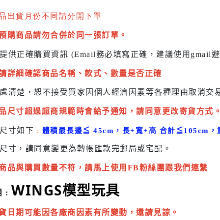
品出貨月份不同請分開下單
預購商品請勿合併於同一張訂單。
提供正確購買資訊 (Email務必填寫正確，建議使用gmai
請詳細確認商品名稱、款式、數量是否正確
慮清楚，恕不接受買家因個人經濟因素
等各種理由取消交
品尺寸超過超商規範時會給予
通知，請同意更改寄貨方式
貨尺寸如下
:
體積最長邊
≦
45cm，長+寬+高 合計
≦
105cm，
尺寸，請同意變更為
轉帳匯款完
郵局或
宅配
。
商品與購買數量不符，請馬上使用FB粉絲團跟我們連繫
WINGS模型玩具
 :
貨日期可能因各廠商因素有所變動，還請見諒。