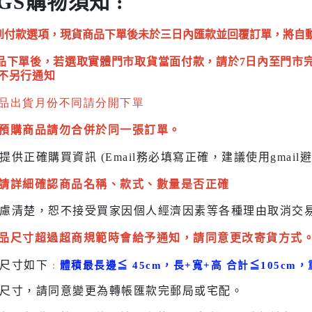
GS購物須知 :
到付款選項，現貨商品下單後未於三日內匯款並回覆訂單，將自
品下單後，若選取實體門市取貨當面付款，請於7日內至門市
不另行通知
品出貨月份不同請分開下單
預購商品請勿合併於同一張訂單。
提供正確購買資訊 (Email務必填寫正確，建議使用gmai
請詳細確認商品名稱、款式、數量是否正確
慮清楚，恕不接受買家因個人經濟因素
等各種理由取消交
品尺寸超過超商規範時會給予
通知，請同意更改寄貨方式
貨尺寸如下
:
體積最長邊
≦
45cm，長+寬+高 合計
≦
105cm，
尺寸，請同意變更為
轉帳匯款完
郵局或
宅配
。