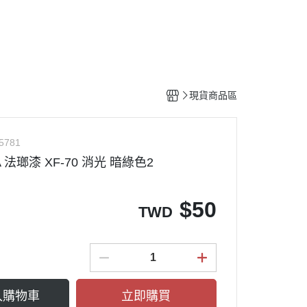
工具
水貼紙
模型專用支架
HOBBY JAPAN 月刊
現貨商品區
5781
A 法瑯漆 XF-70 消光 暗綠色2
$
50
TWD
入購物車
立即購買