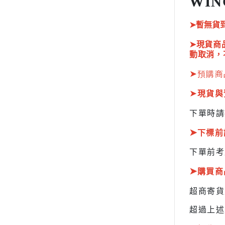
WIN
HOBBY JAPAN 月刊
➤暫無貨
➤現貨商
動取消，
➤
預購商
➤
現貨與
下單時請
➤
下標前
下單前考
➤
購買商
超商寄
超過上述