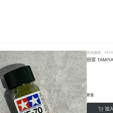
guarts mini
Megahouse
VOLKS 造型村
WCF系列
盒玩、扭蛋
漆料
商品編號：
4513
田宮 TAMIY
數量
加