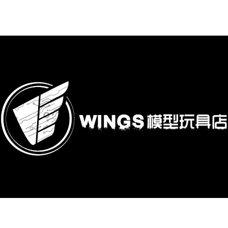
購專區
鋼彈模型
萬代其他類組裝模型
可動收藏/可動公仔
合金可動