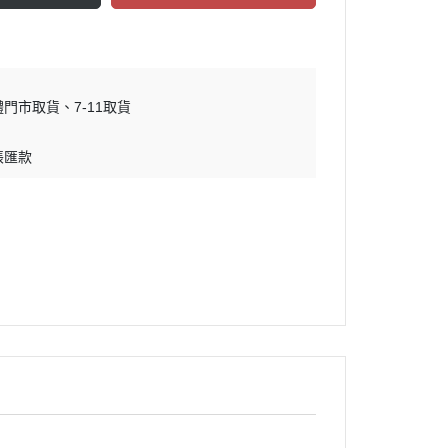
體門市取貨
7-11取貨
帳匯款