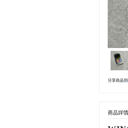
動漫作品區
PVC公仔
景品
GSC 好微笑
摩動核組裝模型
Figuarts ZERO
Figuarts mini
Megahouse
VOLKS 造型村
分享商品到
WCF系列
盒玩、扭蛋
漆料工具
水貼紙
商品詳
模型專用支架