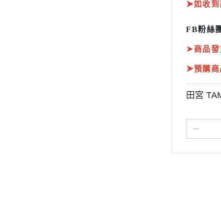
➤
如收到
FB粉絲團
➤
商品發
➤
預購商
田宮 TA
關於
全部商品
付款方式說明
現金積