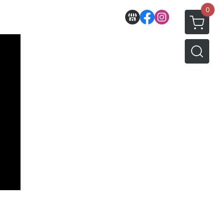
0
收藏
壽屋相關商品
動漫作品區
PVC公仔
景品