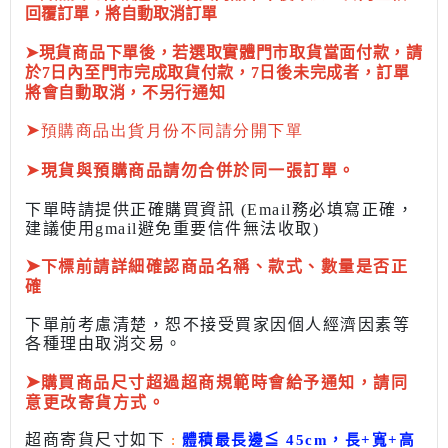
回覆訂單，將自動取消訂單
➤現貨商品下單後，若選取實體門市取貨當面付款，請
於7日內至門市完成取貨付款，7日後未完成者，訂單
將會自動取消，不另行通知
➤
預購商品出貨月份不同請分開下單
➤
現貨與預購商品請勿合併於同一張訂單。
下單時請提供正確購買資訊 (Email務必填寫正確，
建議使用gmail避免重要信件無法收取)
➤
下標前
請詳細確認商品名稱、款式、數量是否正
確
下單前考慮清楚，恕不接受買家因個人經濟因素
等
各種理由取消交易。
➤
購買商品尺寸超過超商規範時會給予
通知，請同
意更改寄貨方式。
超商寄貨尺寸如下
:
體積最長邊
≦
45cm，長+寬+高