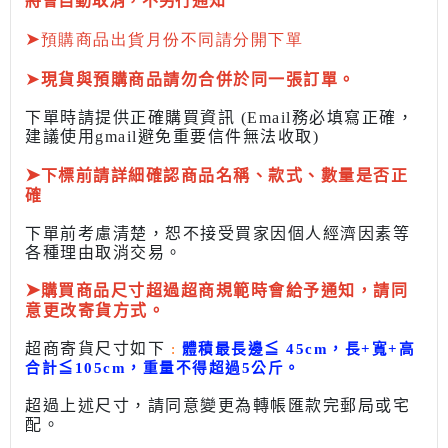
將會自動取消，不另行通知
➤
預購商品出貨月份不同請分開下單
➤
現貨與預購商品請勿合併於同一張訂單。
下單時請提供正確購買資訊 (Email務必填寫正確，
建議使用gmail避免重要信件無法收取)
➤
下標前
請詳細確認商品名稱、款式、數量是否正
確
下單前考慮清楚，恕不接受買家因個人經濟因素
等
各種理由取消交易。
➤
購買商品尺寸超過超商規範時會給予
通知，請同
意更改寄貨方式。
超商寄貨尺寸如下
:
體積最長邊
≦
45cm，長+寬+高
合計
≦
105cm，
重量不得超過5公斤
。
超過上述尺寸，請同意變更為
轉帳匯款完
郵局或
宅
配
。