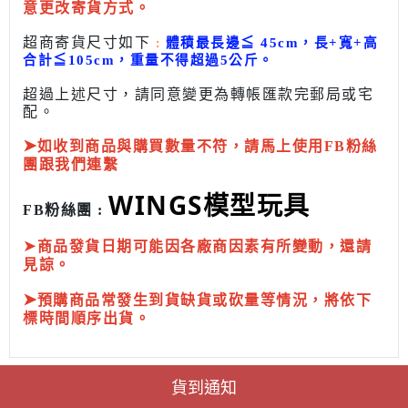
意更改寄貨方式。
超商寄貨尺寸如下
:
體積最長邊
≦
45cm，長+寬+高
合計
≦
105cm，
重量不得超過5公斤
。
超過上述尺寸，請同意變更為
轉帳匯款完
郵局或
宅
配
。
➤
如收到商品與購買數量不符，請馬上使用FB粉絲
團跟我們連繫
WINGS模型玩具
FB粉絲團 :
➤
商品發貨日期可能因各廠商因素有所變動，還請
見諒。
➤
預購商品常發生到貨缺貨或砍量等情況，將依下
標時間順序出貨。
貨到通知