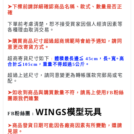
➤
下標前
請詳細確認商品名稱、款式、數量是否正
確
下單前考慮清楚，恕不接受買家因個人經濟因素
等
各種理由取消交易。
➤
購買商品尺寸超過超商規範時會給予
通知，請同
意更改寄貨方式。
超商寄貨尺寸如下
:
體積最長邊
≦
45cm，長+寬+高
合計
≦
105cm，
重量不得超過5公斤
。
超過上述尺寸，請同意變更為
轉帳匯款完
郵局或
宅
配
。
➤
如收到商品與購買數量不符，請馬上使用FB粉絲
團跟我們連繫
WINGS模型玩具
FB粉絲團 :
➤
商品發貨日期可能因各廠商因素有所變動，還請
見諒。